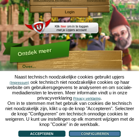
Wachtwoord vergeten?
Registreren
Ontdek meer
Over...
Molehill Empire ...
Naast technisch noodzakelijke cookies gebruikt upjers
... is een leuke economische simulatie, die draait om
ook technisch niet noodzakelijke cookies op haar
(Impressum)
een microcosmos tuin. Als gratis browersspel speelt
website om gebruikersgegevens te analyseren en om sociale-
het af in je webbowers, zonder extra downloads of
mediadiensten te leveren. Meer informatie vindt u in onze
software!
Met de hulp van een ijverige tuinkabouter, kun je zelf je
privacyverklaring
.
Privacy verklaring
eigen tuin van Eden namaken. Sla, wortelen, aardbeien,
Om in te stemmen met het gebruik van cookies die technisch
spinazie of uien - Je mag zelf beslissen welke planten je
niet noodzakelijk zijn, klikt u op de knop "Accepteren". Selecteer
wilt kweken. Bezoek de vriendelijke steden
Tuinzicht
en
de knop "Configureren" om technisch onnodige cookies te
Bloesemdorp
om te handelen met andere spelers, het
kopen van nieuwe planten en decoraties om je tuin op
weigeren. U kunt uw instellingen op elk moment wijzigen met de
te fleuren, lever aan je klanten en zorg er voor dat je
knop "Cookie" in de werkbalk.
goede vrienden wordt met je buren... anders wordt je
Over...
|
Verhaal
|
Mogelijkheden
|
Spelregels
|
Privacy beleid
|
Gebruikersvoorwaarden
|
wakker en is je tuin omgeploegd door een leger mollen!
Forum
|
Hulp
|
Contact/Voorwaarden/Privacy
|
upjers GmbH
|
Cookies beheren
ACCEPTEREN
CONFIGUREREN