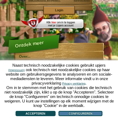
Wachtwoord vergeten?
Registreren
Ontdek meer
Over...
Molehill Empire ...
Naast technisch noodzakelijke cookies gebruikt upjers
... is een leuke economische simulatie, die draait om
ook technisch niet noodzakelijke cookies op haar
(Impressum)
een microcosmos tuin. Als gratis browersspel speelt
website om gebruikersgegevens te analyseren en om sociale-
het af in je webbowers, zonder extra downloads of
mediadiensten te leveren. Meer informatie vindt u in onze
software!
Met de hulp van een ijverige tuinkabouter, kun je zelf je
privacyverklaring
.
Privacy verklaring
eigen tuin van Eden namaken. Sla, wortelen, aardbeien,
Om in te stemmen met het gebruik van cookies die technisch
spinazie of uien - Je mag zelf beslissen welke planten je
niet noodzakelijk zijn, klikt u op de knop "Accepteren". Selecteer
wilt kweken. Bezoek de vriendelijke steden
Tuinzicht
en
de knop "Configureren" om technisch onnodige cookies te
Bloesemdorp
om te handelen met andere spelers, het
kopen van nieuwe planten en decoraties om je tuin op
weigeren. U kunt uw instellingen op elk moment wijzigen met de
te fleuren, lever aan je klanten en zorg er voor dat je
knop "Cookie" in de werkbalk.
goede vrienden wordt met je buren... anders wordt je
Over...
|
Verhaal
|
Mogelijkheden
|
Spelregels
|
Privacy beleid
|
Gebruikersvoorwaarden
|
wakker en is je tuin omgeploegd door een leger mollen!
Forum
|
Hulp
|
Contact/Voorwaarden/Privacy
|
upjers GmbH
|
Cookies beheren
ACCEPTEREN
CONFIGUREREN