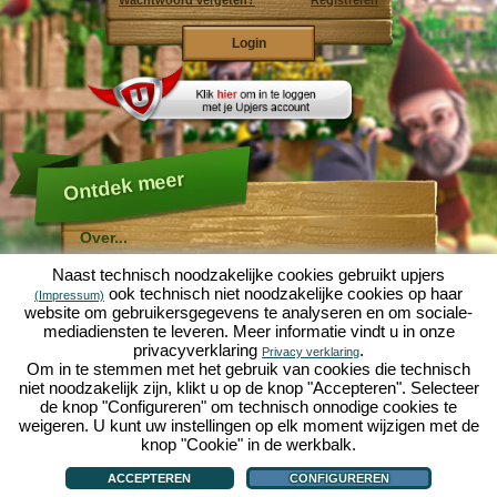
Wachtwoord vergeten?
Registreren
Ontdek meer
Over...
Molehill Empire ...
Naast technisch noodzakelijke cookies gebruikt upjers
... is een leuke economische simulatie, die draait om
ook technisch niet noodzakelijke cookies op haar
(Impressum)
een microcosmos tuin. Als gratis browersspel speelt
website om gebruikersgegevens te analyseren en om sociale-
het af in je webbowers, zonder extra downloads of
mediadiensten te leveren. Meer informatie vindt u in onze
software!
Met de hulp van een ijverige tuinkabouter, kun je zelf je
privacyverklaring
.
Privacy verklaring
eigen tuin van Eden namaken. Sla, wortelen, aardbeien,
Om in te stemmen met het gebruik van cookies die technisch
spinazie of uien - Je mag zelf beslissen welke planten je
niet noodzakelijk zijn, klikt u op de knop "Accepteren". Selecteer
wilt kweken. Bezoek de vriendelijke steden
Tuinzicht
en
de knop "Configureren" om technisch onnodige cookies te
Bloesemdorp
om te handelen met andere spelers, het
kopen van nieuwe planten en decoraties om je tuin op
weigeren. U kunt uw instellingen op elk moment wijzigen met de
te fleuren, lever aan je klanten en zorg er voor dat je
knop "Cookie" in de werkbalk.
goede vrienden wordt met je buren... anders wordt je
Over...
|
Verhaal
|
Mogelijkheden
|
Spelregels
|
Privacy beleid
|
Gebruikersvoorwaarden
|
wakker en is je tuin omgeploegd door een leger mollen!
Forum
|
Hulp
|
Contact/Voorwaarden/Privacy
|
upjers GmbH
|
Cookies beheren
ACCEPTEREN
CONFIGUREREN