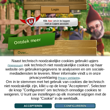
Wachtwoord vergeten?
Registreren
Ontdek meer
Over...
Molehill Empire ...
Naast technisch noodzakelijke cookies gebruikt upjers
... is een leuke economische simulatie, die draait om
ook technisch niet noodzakelijke cookies op haar
(Impressum)
een microcosmos tuin. Als gratis browersspel speelt
website om gebruikersgegevens te analyseren en om sociale-
het af in je webbowers, zonder extra downloads of
mediadiensten te leveren. Meer informatie vindt u in onze
software!
Met de hulp van een ijverige tuinkabouter, kun je zelf je
privacyverklaring
.
Privacy verklaring
eigen tuin van Eden namaken. Sla, wortelen, aardbeien,
Om in te stemmen met het gebruik van cookies die technisch
spinazie of uien - Je mag zelf beslissen welke planten je
niet noodzakelijk zijn, klikt u op de knop "Accepteren". Selecteer
wilt kweken. Bezoek de vriendelijke steden
Tuinzicht
en
de knop "Configureren" om technisch onnodige cookies te
Bloesemdorp
om te handelen met andere spelers, het
kopen van nieuwe planten en decoraties om je tuin op
weigeren. U kunt uw instellingen op elk moment wijzigen met de
te fleuren, lever aan je klanten en zorg er voor dat je
knop "Cookie" in de werkbalk.
goede vrienden wordt met je buren... anders wordt je
Over...
|
Verhaal
|
Mogelijkheden
|
Spelregels
|
Privacy beleid
|
Gebruikersvoorwaarden
|
wakker en is je tuin omgeploegd door een leger mollen!
Forum
|
Hulp
|
Contact/Voorwaarden/Privacy
|
upjers GmbH
|
Cookies beheren
ACCEPTEREN
CONFIGUREREN