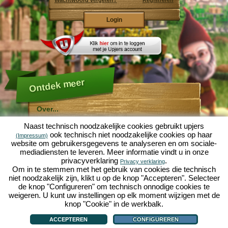
Wachtwoord vergeten?
Registreren
Ontdek meer
Over...
Molehill Empire ...
Naast technisch noodzakelijke cookies gebruikt upjers
... is een leuke economische simulatie, die draait om
ook technisch niet noodzakelijke cookies op haar
(Impressum)
een microcosmos tuin. Als gratis browersspel speelt
website om gebruikersgegevens te analyseren en om sociale-
het af in je webbowers, zonder extra downloads of
mediadiensten te leveren. Meer informatie vindt u in onze
software!
Met de hulp van een ijverige tuinkabouter, kun je zelf je
privacyverklaring
.
Privacy verklaring
eigen tuin van Eden namaken. Sla, wortelen, aardbeien,
Om in te stemmen met het gebruik van cookies die technisch
spinazie of uien - Je mag zelf beslissen welke planten je
niet noodzakelijk zijn, klikt u op de knop "Accepteren". Selecteer
wilt kweken. Bezoek de vriendelijke steden
Tuinzicht
en
de knop "Configureren" om technisch onnodige cookies te
Bloesemdorp
om te handelen met andere spelers, het
kopen van nieuwe planten en decoraties om je tuin op
weigeren. U kunt uw instellingen op elk moment wijzigen met de
te fleuren, lever aan je klanten en zorg er voor dat je
knop "Cookie" in de werkbalk.
goede vrienden wordt met je buren... anders wordt je
Over...
|
Verhaal
|
Mogelijkheden
|
Spelregels
|
Privacy beleid
|
Gebruikersvoorwaarden
|
wakker en is je tuin omgeploegd door een leger mollen!
Forum
|
Hulp
|
Contact/Voorwaarden/Privacy
|
upjers GmbH
|
Cookies beheren
ACCEPTEREN
CONFIGUREREN