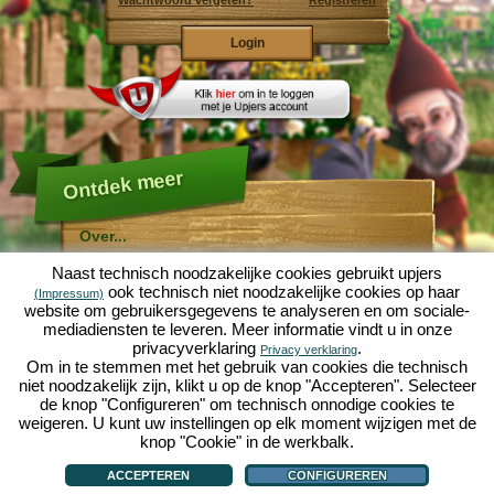
Wachtwoord vergeten?
Registreren
Ontdek meer
Over...
Molehill Empire ...
Naast technisch noodzakelijke cookies gebruikt upjers
... is een leuke economische simulatie, die draait om
ook technisch niet noodzakelijke cookies op haar
(Impressum)
een microcosmos tuin. Als gratis browersspel speelt
website om gebruikersgegevens te analyseren en om sociale-
het af in je webbowers, zonder extra downloads of
mediadiensten te leveren. Meer informatie vindt u in onze
software!
Met de hulp van een ijverige tuinkabouter, kun je zelf je
privacyverklaring
.
Privacy verklaring
eigen tuin van Eden namaken. Sla, wortelen, aardbeien,
Om in te stemmen met het gebruik van cookies die technisch
spinazie of uien - Je mag zelf beslissen welke planten je
niet noodzakelijk zijn, klikt u op de knop "Accepteren". Selecteer
wilt kweken. Bezoek de vriendelijke steden
Tuinzicht
en
de knop "Configureren" om technisch onnodige cookies te
Bloesemdorp
om te handelen met andere spelers, het
kopen van nieuwe planten en decoraties om je tuin op
weigeren. U kunt uw instellingen op elk moment wijzigen met de
te fleuren, lever aan je klanten en zorg er voor dat je
knop "Cookie" in de werkbalk.
goede vrienden wordt met je buren... anders wordt je
Over...
|
Verhaal
|
Mogelijkheden
|
Spelregels
|
Privacy beleid
|
Gebruikersvoorwaarden
|
wakker en is je tuin omgeploegd door een leger mollen!
Forum
|
Hulp
|
Contact/Voorwaarden/Privacy
|
upjers GmbH
|
Cookies beheren
ACCEPTEREN
CONFIGUREREN